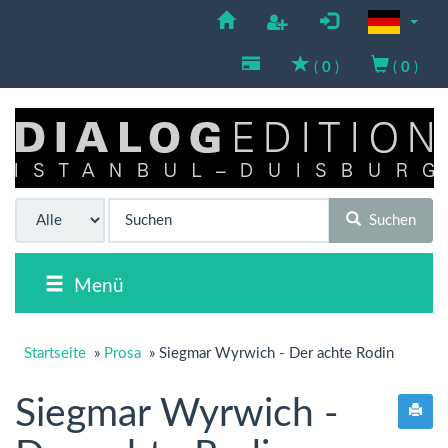
(
0
)
(
0
)
Suchen
Menü
Startseite
»
Prosa
»
Siegmar Wyrwich - Der achte Rodin
Siegmar Wyrwich -