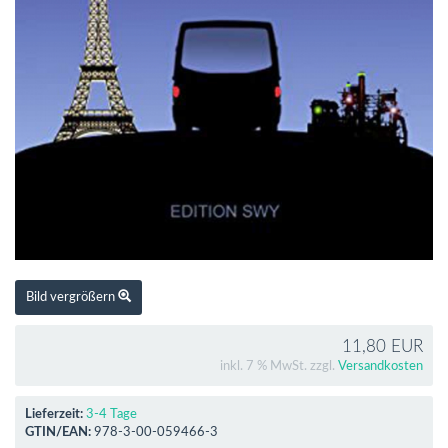
Bild vergrößern
11,80 EUR
inkl. 7 % MwSt. zzgl.
Versandkosten
Lieferzeit:
3-4 Tage
GTIN/EAN:
978-3-00-059466-3