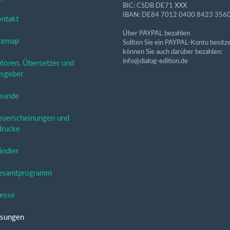
BIC: CSDB DE71 XXX
IBAN: DE84 7012 0400 8423 356
ntakt
Über PAYPAL bezahlen
temap
Sollten Sie ein PAYPAL-Konto besitze
können Sie auch darüber bezahlen:
info@dialog-edition.de
oren, Übersetzer und
sgeber
eunde
uerscheinungen und
rucke
ndler
samtprogramm
esse
sungen