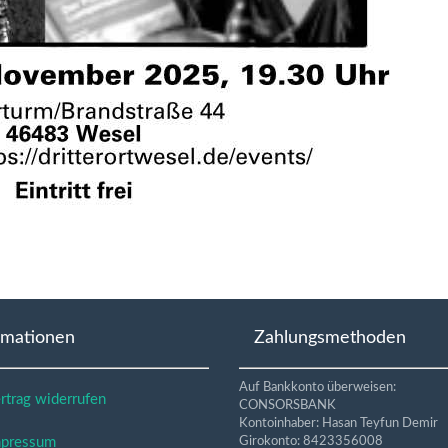
rmationen
Zahlungsmethoden
Auf Bankkonto überweisen:
trag widerrufen
CONSORSBANK
Kontoinhaber: Hasan Teyfun Demir
pressum
Girokonto: 8423356008