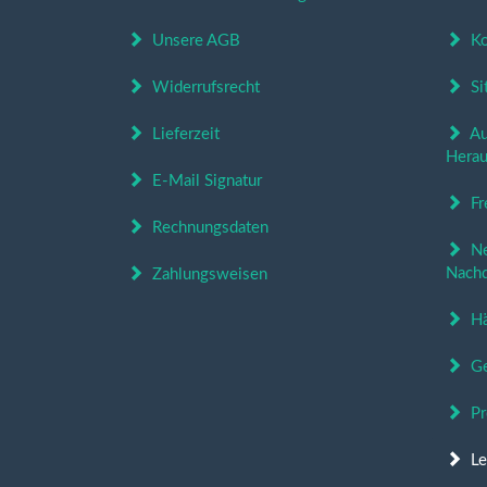
Unsere AGB
Ko
Widerrufsrecht
Si
Lieferzeit
Aut
Herau
E-Mail Signatur
Fr
Rechnungsdaten
Ne
Nachd
Zahlungsweisen
Hä
Ge
Pr
Le